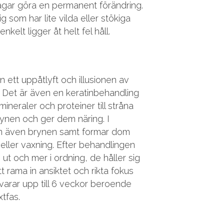
 vågar göra en permanent förändring.
g som har lite vilda eller stökiga
nkelt ligger åt helt fel håll.
ett uppåtlyft och illusionen av
n. Det är även en keratinbehandling
 mineraler och proteiner till stråna
rynen och ger dem näring. I
n även brynen samt formar dom
eller vaxning. Efter behandlingen
ut och mer i ordning, de håller sig
att rama in ansiktet och rikta fokus
varar upp till 6 veckor beroende
xtfas.