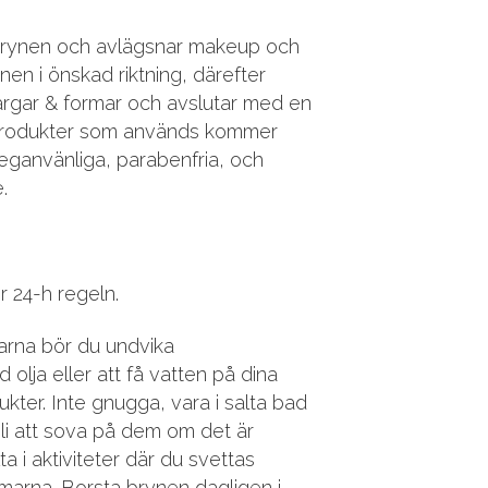
rynen och avlägsnar makeup och
nen i önskad riktning, därefter
ärgar & formar och avslutar med en
a produkter som används kommer
veganvänliga, parabenfria, och
.
r 24-h regeln.
arna bör du undvika
olja eller att få vatten på dina
ter. Inte gnugga, vara i salta bad
bli att sova på dem om det är
lta i aktiviteter där du svettas
marna. Borsta brynen dagligen i