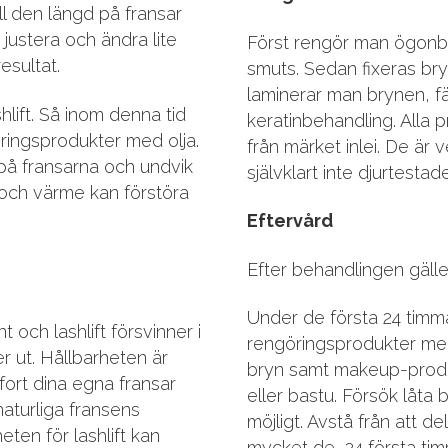
l den längd på fransar
ustera och ändra lite
Först rengör man ögonb
esultat.
smuts. Sedan fixeras bry
laminerar man brynen, f
hlift. Så inom denna tid
keratinbehandling. All
ringsprodukter med olja.
från märket inlei. De är 
på fransarna och undvik
självklart inte djurtestade
och värme kan förstöra
Eftervård
Efter behandlingen gälle
Under de första 24 timm
 och lashlift försvinner i
rengöringsprodukter med 
r ut. Hållbarheten är
bryn samt makeup-produk
 fort dina egna fransar
eller bastu. Försök låta 
naturliga fransens
möjligt. Avstå från att de
eten för lashlift kan
mycket de 24 första tim