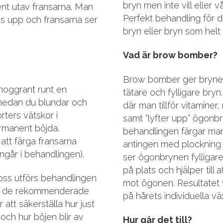
bryn men inte vill eller
nt utav fransarna. Man
Perfekt behandling för di
s upp och fransarna ser
bryn eller bryn som helt e
Vad är brow bomber?
Brow bomber ger brynen 
noggrant runt en
tätare och fylligare bry
 medan du blundar och
där man tillför vitaminer,
rters vätskor i
samt “lyfter upp” ögonb
rmanent böjda.
behandlingen färgar ma
tt färga fransarna
antingen med plockning 
ngår i behandlingen).
ser ögonbrynen fylligare 
på plats och hjälper till 
oss utförs behandlingen
mot ögonen. Resultatet 
och de rekommenderade
på hårets individuella vä
att säkerställa hur just
och hur böjen blir av
Hur går det till?