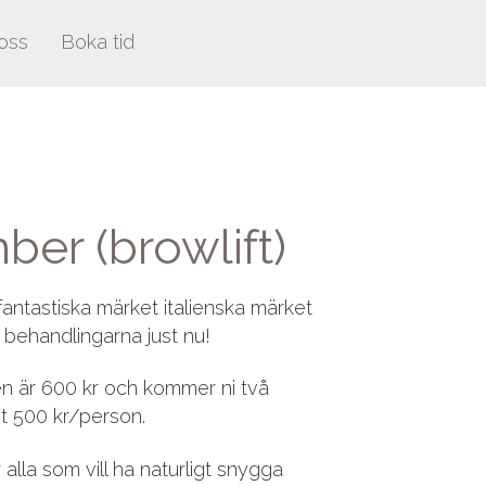
oss
Boka tid
er (browlift)
tastiska märket italienska märket
e behandlingarna just nu!
n är 600 kr och kommer ni två
t 500 kr/person.
alla som vill ha naturligt snygga