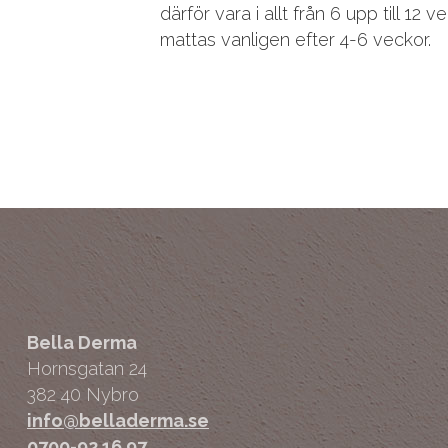
därför vara i allt från 6 upp till 12 
mattas vanligen efter 4-6 veckor.
Bella Derma
Hornsgatan 24
382 40 Nybro
info@belladerma.se
0700-92 16 97