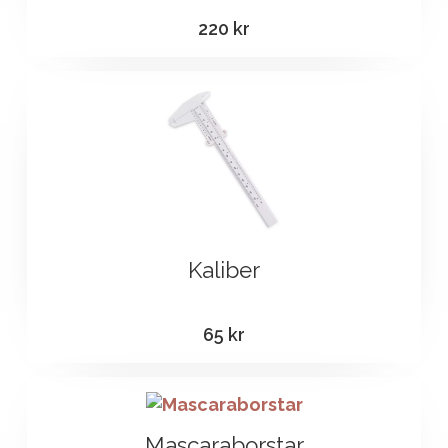
220
kr
Kaliber
65
kr
Mascaraborstar