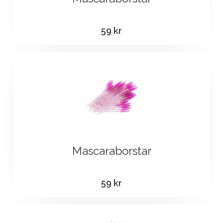
59
kr
Mascaraborstar
59
kr