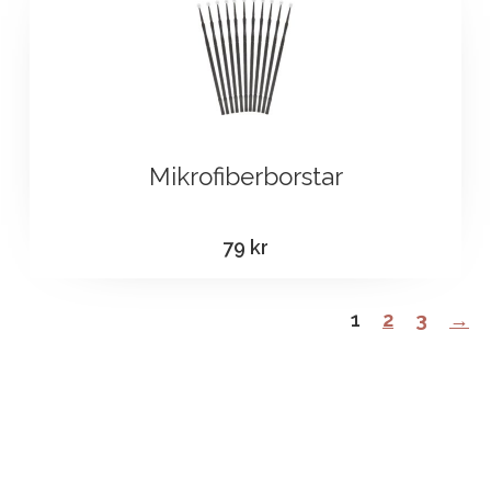
Mikrofiberborstar
79
kr
1
2
3
→