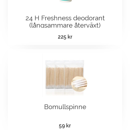
24 H Freshness deodorant
(långsammare återväxt)
225
kr
Bomullspinne
59
kr