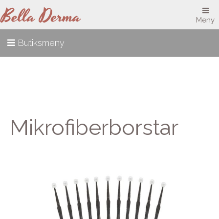
Meny
Butiksmeny
Mikrofiberborstar