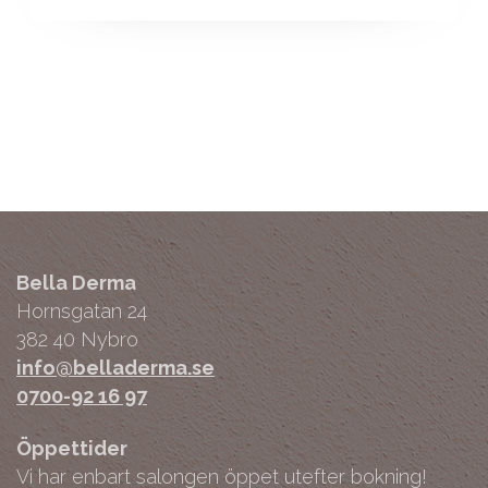
Bella Derma
Hornsgatan 24
382 40 Nybro
info@belladerma.se
0700-92 16 97
Öppettider
Vi har enbart salongen öppet utefter bokning!