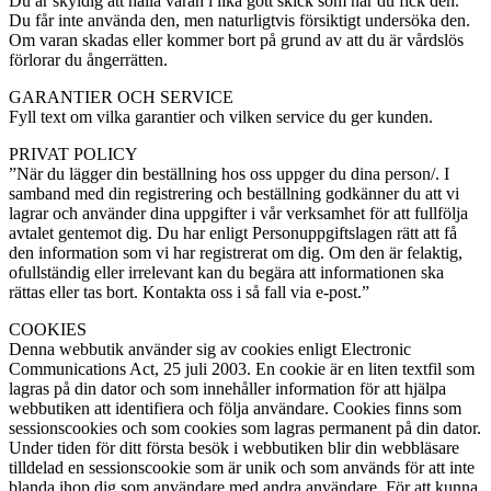
Du är skyldig att hålla varan i lika gott skick som när du fick den.
Du får inte använda den, men naturligtvis försiktigt undersöka den.
Om varan skadas eller kommer bort på grund av att du är vårdslös
förlorar du ångerrätten.
GARANTIER OCH SERVICE
Fyll text om vilka garantier och vilken service du ger kunden.
PRIVAT POLICY
”När du lägger din beställning hos oss uppger du dina person/. I
samband med din registrering och beställning godkänner du att vi
lagrar och använder dina uppgifter i vår verksamhet för att fullfölja
avtalet gentemot dig. Du har enligt Personuppgiftslagen rätt att få
den information som vi har registrerat om dig. Om den är felaktig,
ofullständig eller irrelevant kan du begära att informationen ska
rättas eller tas bort. Kontakta oss i så fall via e-post.”
COOKIES
Denna webbutik använder sig av cookies enligt Electronic
Communications Act, 25 juli 2003. En cookie är en liten textfil som
lagras på din dator och som innehåller information för att hjälpa
webbutiken att identifiera och följa användare. Cookies finns som
sessionscookies och som cookies som lagras permanent på din dator.
Under tiden för ditt första besök i webbutiken blir din webbläsare
tilldelad en sessionscookie som är unik och som används för att inte
blanda ihop dig som användare med andra användare. För att kunna