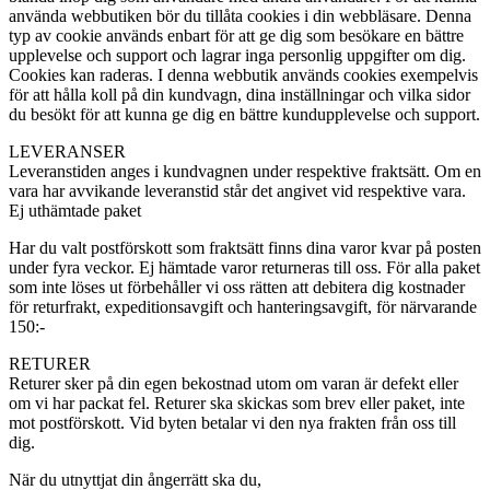
använda webbutiken bör du tillåta cookies i din webbläsare. Denna
typ av cookie används enbart för att ge dig som besökare en bättre
upplevelse och support och lagrar inga personlig uppgifter om dig.
Cookies kan raderas. I denna webbutik används cookies exempelvis
för att hålla koll på din kundvagn, dina inställningar och vilka sidor
du besökt för att kunna ge dig en bättre kundupplevelse och support.
LEVERANSER
Leveranstiden anges i kundvagnen under respektive fraktsätt. Om en
vara har avvikande leveranstid står det angivet vid respektive vara.
Ej uthämtade paket
Har du valt postförskott som fraktsätt finns dina varor kvar på posten
under fyra veckor. Ej hämtade varor returneras till oss. För alla paket
som inte löses ut förbehåller vi oss rätten att debitera dig kostnader
för returfrakt, expeditionsavgift och hanteringsavgift, för närvarande
150:-
RETURER
Returer sker på din egen bekostnad utom om varan är defekt eller
om vi har packat fel. Returer ska skickas som brev eller paket, inte
mot postförskott. Vid byten betalar vi den nya frakten från oss till
dig.
När du utnyttjat din ångerrätt ska du,