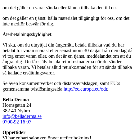
om det gäller en vara: sända eller lämna tillbaka den till oss
om det gäller en tjänst: hålla materialet tillgängligt för oss, om det
inte medför besvär för dig.
Återbetalningsskyldighet:
Vi ska, om du utnyttjat din ångerrätt, betala tillbaka vad du har
betalat för varan snarast eller senast inom 30 dagar från den dag då
vi tog emot varan eller, om det är en tjänst, meddelandet om att du
ångrat dig. Du får själv betala returkostnaderna när du sänder
tillbaka varan. Vi betalar alltid returkostnaden för att sända tillbaka
så kallade ersättningsvaror.
Se även konsumentverket och distansavtalslagen, samt EU:s
gemensamma tvistlösningssida
http://ec.europa.eu/odr
.
Bella Derma
Hornsgatan 24
382 40 Nybro
info@belladerma.se
0700-92 16 97
Öppettider
Vi har enbart salongen öppet utefter bokning!