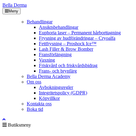
Bella Derma
Meny
Behandlingar
Ansiktsbehandlingar
Euphoria laser – Permanent hårborttagning
Frysning av hudförändringar – Cryoalfa
Fettfrysning – Proshock Ice™
Lash Filler & Brow Bomber
Fransförlängning
Vaxning
Friskvård och friskvårdsbidrag
Frans- och brynfärg
Bella Derma Academy
Om oss
Avbokningsregler
Integritetspolicy (GDPR)
Köpvillkor
Kontakta oss
Boka tid
Butiksmeny