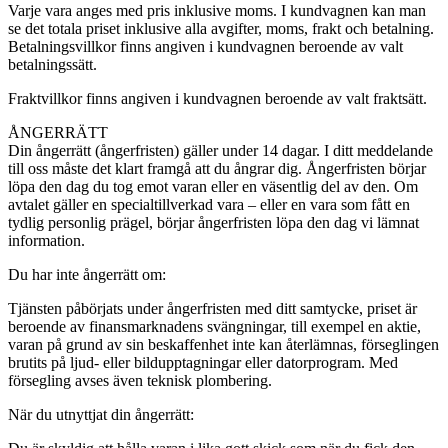
Varje vara anges med pris inklusive moms. I kundvagnen kan man
se det totala priset inklusive alla avgifter, moms, frakt och betalning.
Betalningsvillkor finns angiven i kundvagnen beroende av valt
betalningssätt.
Fraktvillkor finns angiven i kundvagnen beroende av valt fraktsätt.
ÅNGERRÄTT
Din ångerrätt (ångerfristen) gäller under 14 dagar. I ditt meddelande
till oss måste det klart framgå att du ångrar dig. Ångerfristen börjar
löpa den dag du tog emot varan eller en väsentlig del av den. Om
avtalet gäller en specialtillverkad vara – eller en vara som fått en
tydlig personlig prägel, börjar ångerfristen löpa den dag vi lämnat
information.
Du har inte ångerrätt om:
Tjänsten påbörjats under ångerfristen med ditt samtycke, priset är
beroende av finansmarknadens svängningar, till exempel en aktie,
varan på grund av sin beskaffenhet inte kan återlämnas, förseglingen
brutits på ljud- eller bildupptagningar eller datorprogram. Med
försegling avses även teknisk plombering.
När du utnyttjat din ångerrätt: