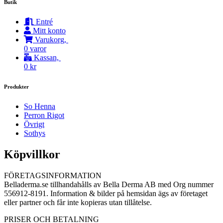
Butik
Entré
Mitt konto
Varukorg,
0 varor
Kassan,
0
kr
Produkter
So Henna
Perron Rigot
Övrigt
Sothys
Köpvillkor
FÖRETAGSINFORMATION
Belladerma.se tillhandahålls av Bella Derma AB med Org nummer
556912-8191. Information & bilder på hemsidan ägs av företaget
eller partner och får inte kopieras utan tillåtelse.
PRISER OCH BETALNING