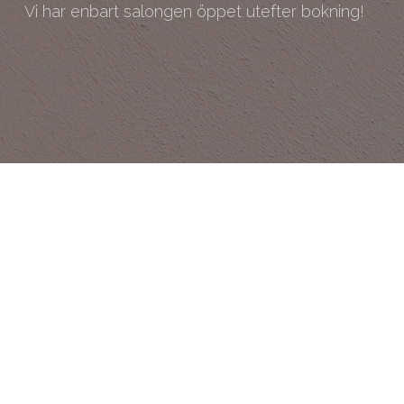
Vi har enbart salongen öppet utefter bokning!