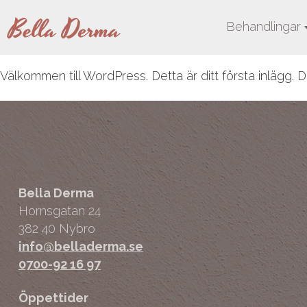
Behandlingar
Välkommen till WordPress. Detta är ditt första inlägg. D
Bella Derma
Hornsgatan 24
382 40 Nybro
info@belladerma.se
0700-92 16 97
Öppettider