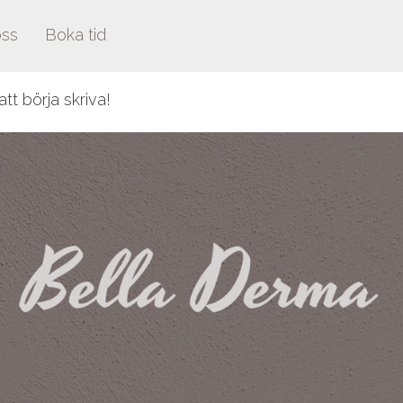
oss
Boka tid
tt börja skriva!