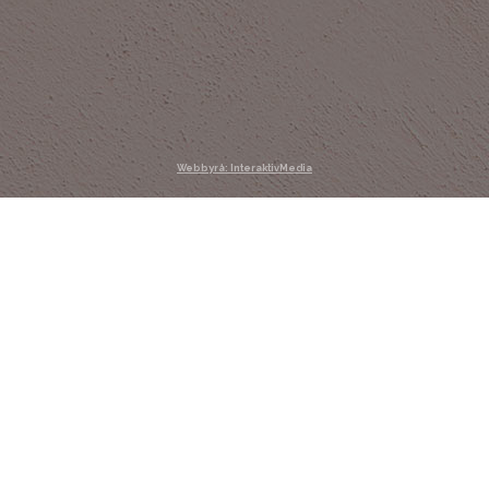
Webbyrå: InteraktivMedia