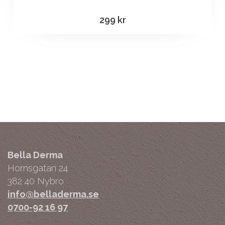
299
kr
Bella Derma
Hornsgatan 24
382 40 Nybro
info@belladerma.se
0700-92 16 97