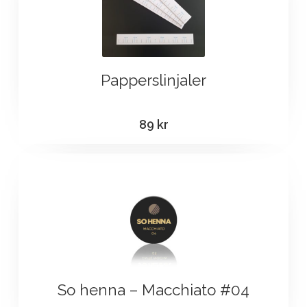
Papperslinjaler
89
kr
So henna – Macchiato #04