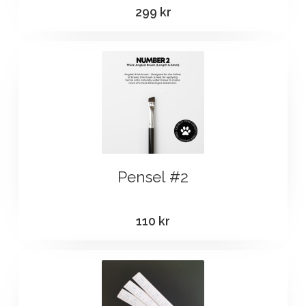
299
kr
Pensel #2
110
kr